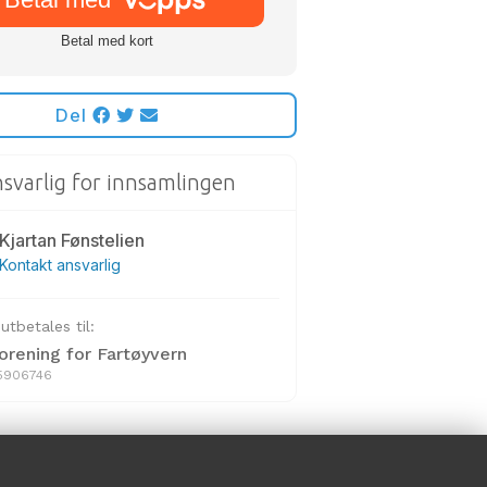
Del
svarlig for innsamlingen
Kjartan Fønstelien
Kontakt ansvarlig
tbetales til:
orening for Fartøyvern
65906746