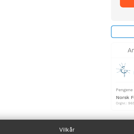
An
Pengene u
Norsk F
Orgnr.: 9
Vilkår