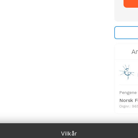
An
Pengene u
Norsk F
Orgnr.: 9
Vilkår