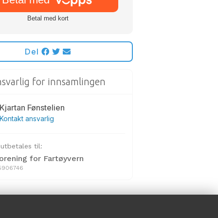
Del
svarlig for innsamlingen
Kjartan Fønstelien
Kontakt ansvarlig
tbetales til:
orening for Fartøyvern
65906746